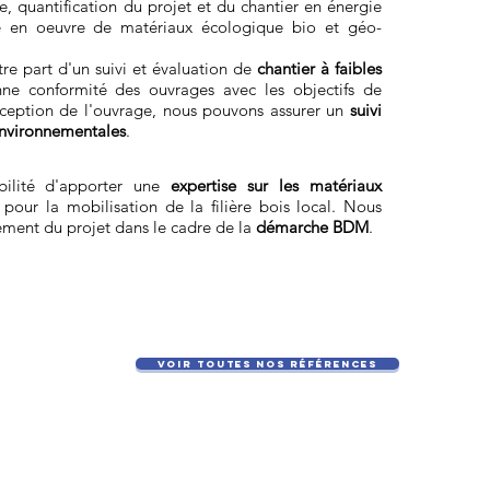
Analy
e, quantification du projet et du chantier en énergie
cycl
 en oeuvre de matériaux écologique bio et géo-
tre part d'un suivi et évaluation de
chantier à faibles
ne conformité des ouvrages avec les objectifs de
éception de l'ouvrage, nous pouvons assurer un
suivi
Exper
cons
environnementales
.
ilité d'apporter une
expertise sur les matériaux
t pour la mobilisation de la filière bois local. Nous
Acco
ment du projet dans le cadre de la
démarche BDM
.
Voir toutes nos références