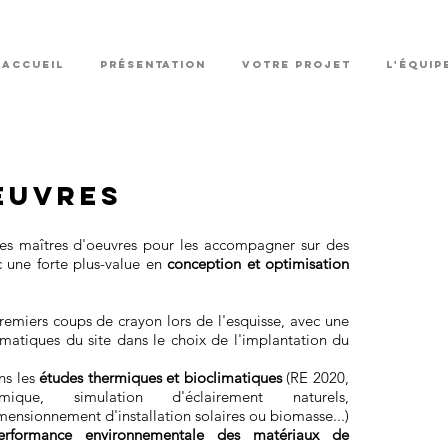
ACCUEIL
PRÉSENTATION
VOTRE PROJET
L'ÉQUIP
EUVRES
 maîtres d'oeuvres pour les accompagner sur des
ec une forte plus-value en
conception et optimisation
EXPER
et ma
miers coups de crayon lors de l'esquisse, avec une
Th
imatiques du site dans le choix de l'implantation du
RE
2
ns les
études thermiques et bioclimatiques
(RE 2020,
ique, simulation d'éclairement naturels,
é
ensionnement d'installation solaires ou biomasse...)
d'
erformance environnementale des matériaux de