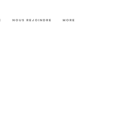
E
NOUS REJOINDRE
More
#
CONFORT D'ÉTÉ
TISE
biosourcés
tériaux
Simulation
ermique Dynamique
020
Simulations
clairement naturel